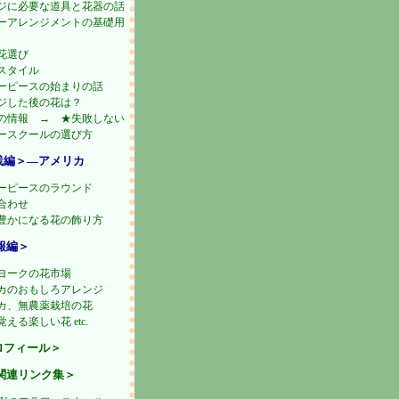
ジに必要な道具と花器の話
ーアレンジメントの基礎用
花選び
スタイル
ーピースの始まりの話
ジした後の花は？
の情報 → ★失敗しない
ースクールの選び方
践編＞―アメリカ
ーピースのラウンド
合わせ
豊かになる花の飾り方
報編＞
ヨークの花市場
カのおもしろアレンジ
カ、無農薬栽培の花
える楽しい花 etc.
ロフィール＞
関連リンク集＞