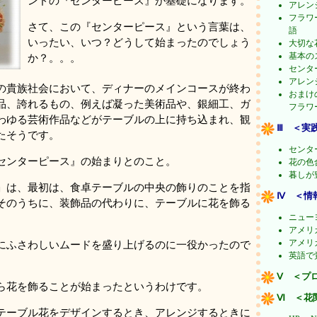
ンドの『センターピース』が基礎になります。
アレン
フラワ
さて、この『センターピース』という言葉は、
語
いったい、いつ？どうして始まったのでしょう
大切な
基本の
か？。。。
センタ
アレン
の貴族社会において、ディナーのメインコースが終わ
おまけ
品、誇れるもの、例えば凝った美術品や、銀細工、ガ
フラワ
わゆる芸術作品などがテーブルの上に持ち込まれ、観
Ⅲ ＜実
たそうです。
センタ
センターピース』の始まりとのこと。
花の色
暮しが
」は、最初は、食卓テーブルの中央の飾りのことを指
Ⅳ ＜情
そのうちに、装飾品の代わりに、テーブルに花を飾る
ニュー
アメリ
アメリ
にふさわしいムードを盛り上げるのに一役かったので
英語で覚
Ⅴ ＜プ
ら花を飾ることが始まったというわけです。
Ⅵ ＜花
テーブル花をデザインするとき、アレンジするときに