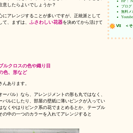
HP：
注意したらよいでしょうか？
ブログ
無料メ
心にアレンジすることが多いですが、正統派として
Yout
ふさわしい花器
して、まずは、
を決めてから活けて
ⅥI ＜
ブルクロスの色や織り目
の色、形など
さんあります。
オーバル）なら、アレンジメントの形も丸ではなく、
ーバルにしたり、部屋の壁紙に薄いピンクが入ってい
はなくやはりピンク系の花でまとめるとか、テーブル
その中の一つのカラーを入れてアレンジすると