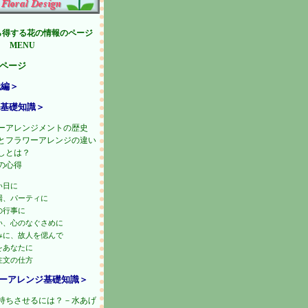
ら得する花の情報のページ
MENU
プページ
識編＞
基礎知識＞
ーアレンジメントの歴史
とフラワーアレンジの違い
しとは？
の心得
い日に
場、パーティに
の行事に
い、心のなぐさめに
みに、故人を偲んで
をあなたに
注文の仕方
ーアレンジ基礎知識＞
持ちさせるには？－水あげ