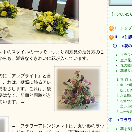
知っていた
Ⅰ トッ
Ⅱ ＜知
① ＜花の
ントのスタイルの一つで、つまり四方見の活け方のこ
フラワ
からも、満遍なくきれいに花が入っています。
生け花
花の癒
花贈り
のに『アップライト』と言
喜ばし
、これは、壁際に飾るアレ
集いの
見をさします。これは、後
折ふし
要はなく、前面と両脇がき
お見舞
お悔や
ています。→
思い出
上手な
② ＜フラワ
← フラワーアレンジメントは、丸い形のラウ
花を長