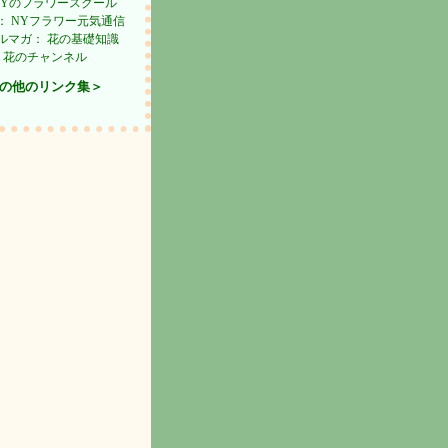
 NYのフラワースクール
： NYフラワー元気通信
ルマガ： 花の基礎知識
ube 花のチャンネル
その他のリンク集＞