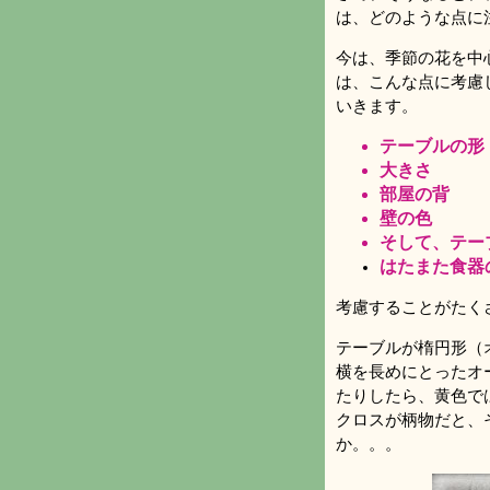
は、どのような点に
今は、季節の花を中
は、こんな点に考慮
いきます。
テーブルの形
大きさ
部屋の背
壁の色
そして、テー
はたまた食器
考慮することがたく
テーブルが楕円形（
横を長めにとったオ
たりしたら、黄色で
クロスが柄物だと、
か。。。