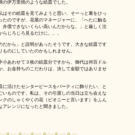
柄の伊万里焼のような絵皿でした。
私はその絵皿を見てみようと思い、そーっと裏をひっ
ったのですが、花屋のマネージャーに、「へたに触る
、弁償できないくらい高いんだからな。」と厳しく注
からじろじろ見るだけに。。。
のだから」と説明があったそうです。大きな絵皿です
りものにしていたのかもしれません。
中小あわせて３枚の絵皿分ですから、御代は何百ドル
か。お金持ちのこだわりは、決して金額ではありませ
皿に活けたセンターピースをパーティに飾りたい、と
ごいものです。私は、その引渡しの当日は立ち会えな
ンクのしゃくやくの花（ピオニーと言います）をふん
なアレンジになったと聞きました。